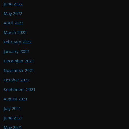
June 2022
May 2022
April 2022
March 2022
February 2022
January 2022
December 2021
November 2021
October 2021
September 2021
August 2021
July 2021
June 2021
May 2021