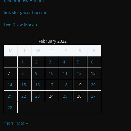
Keluaran HK Hari Ini
link slot gacor hari ini
Live Draw Macau
February 2022
M
T
W
T
F
S
S
1
2
3
4
5
6
7
8
9
10
11
12
13
14
15
16
17
18
19
20
21
22
23
24
25
26
27
28
« Jan
Mar »