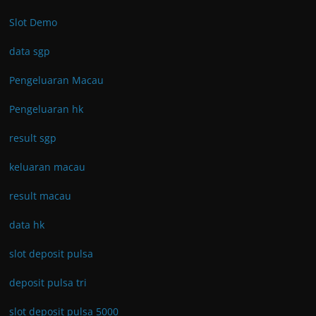
Slot Demo
data sgp
Pengeluaran Macau
Pengeluaran hk
result sgp
keluaran macau
result macau
data hk
slot deposit pulsa
deposit pulsa tri
slot deposit pulsa 5000