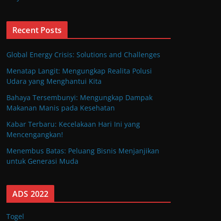
Recent Posts
Global Energy Crisis: Solutions and Challenges
Menatap Langit: Mengungkap Realita Polusi
Udara yang Menghantui Kita
Bahaya Tersembunyi: Mengungkap Dampak
Makanan Manis pada Kesehatan
Kabar Terbaru: Kecelakaan Hari Ini yang
Mencengangkan!
Menembus Batas: Peluang Bisnis Menjanjikan
untuk Generasi Muda
ADS 2022
Togel