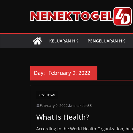
Skip
to
content
KELUARAN HK
PENGELUARAN HK
Day:
February 9, 2022
KESEHATAN
February 9, 2022
nenekpbn88
What Is Health?
According to the World Health Organization, heal