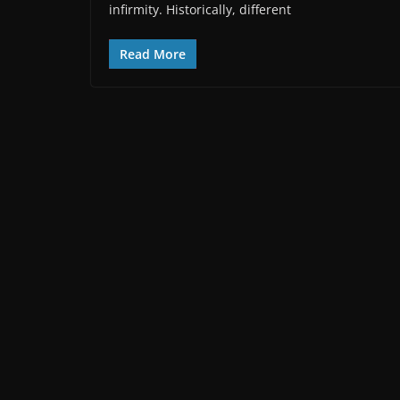
infirmity. Historically, different
Read More