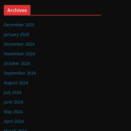
Archives
December 2025
January 2025
December 2024
November 2024
October 2024
September 2024
August 2024
July 2024
June 2024
May 2024
April 2024
March 2024