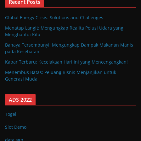
Recent Posts
Global Energy Crisis: Solutions and Challenges
Menatap Langit: Mengungkap Realita Polusi Udara yang
Menghantui Kita
Bahaya Tersembunyi: Mengungkap Dampak Makanan Manis
pada Kesehatan
Kabar Terbaru: Kecelakaan Hari Ini yang Mencengangkan!
Menembus Batas: Peluang Bisnis Menjanjikan untuk
Generasi Muda
ADS 2022
Togel
Slot Demo
data sgp