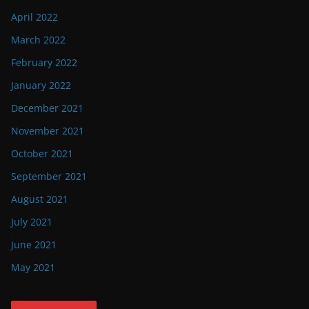
April 2022
March 2022
February 2022
January 2022
December 2021
November 2021
October 2021
September 2021
August 2021
July 2021
June 2021
May 2021