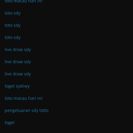
toto macau hari ini
toto sdy
toto sdy
toto sdy
live draw sdy
live draw sdy
live draw sdy
togel sydney
toto macau hari ini
pengeluaran sdy lotto
togel