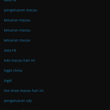
pengeluaran macau
keluaran macau
keluaran macau
keluaran macau
data hk
toto macau hari ini
togel china
togel
live draw macau hari ini
pengeluaran sdy