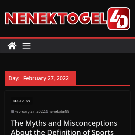
Skip
to
content
Day:
February 27, 2022
KESEHATAN
February 27, 2022
nenekpbn88
The Myths and Misconceptions
About the Definition of Sports