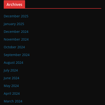
Archives
December 2025
January 2025
December 2024
November 2024
October 2024
September 2024
August 2024
July 2024
June 2024
May 2024
April 2024
March 2024