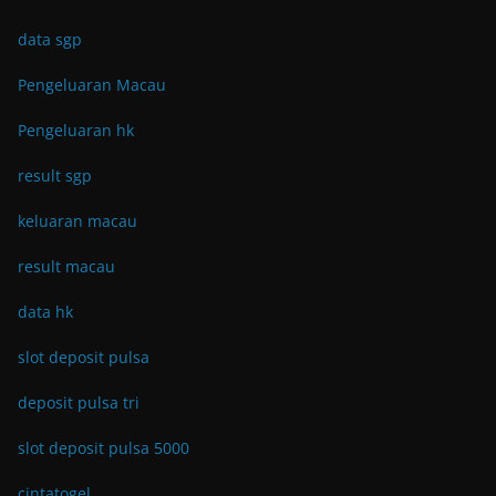
data sgp
Pengeluaran Macau
Pengeluaran hk
result sgp
keluaran macau
result macau
data hk
slot deposit pulsa
deposit pulsa tri
slot deposit pulsa 5000
cintatogel