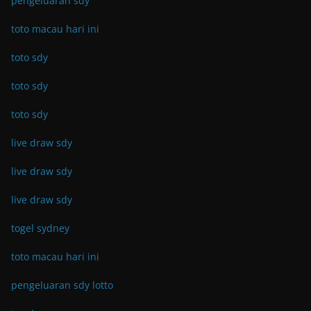
pengeluaran sdy
toto macau hari ini
toto sdy
toto sdy
toto sdy
live draw sdy
live draw sdy
live draw sdy
togel sydney
toto macau hari ini
pengeluaran sdy lotto