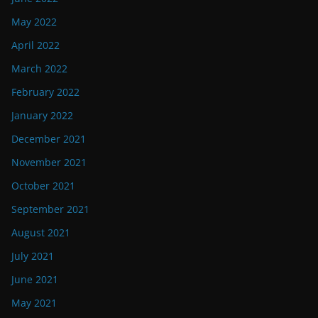
May 2022
April 2022
March 2022
February 2022
January 2022
December 2021
November 2021
October 2021
September 2021
August 2021
July 2021
June 2021
May 2021