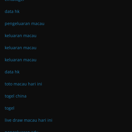
data hk
pengeluaran macau
keluaran macau
keluaran macau
keluaran macau
data hk
toto macau hari ini
togel china
togel
live draw macau hari ini