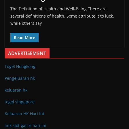
The Definition of Health and Well-Being There are
several definitions of health. Some attribute it to luck,
while others say
Read More
ADVERTISEMENT
Togel Hongkong
Pengeluaran hk
keluaran hk
togel singapore
Keluaran HK Hari Ini
link slot gacor hari ini