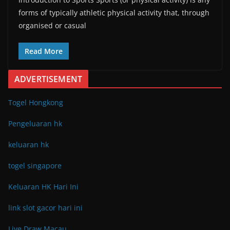
forms of typically athletic physical activity that, through
organised or casual
Read More
ADVERTISEMENT
Togel Hongkong
Pengeluaran hk
keluaran hk
togel singapore
Keluaran HK Hari Ini
link slot gacor hari ini
Live Draw Macau