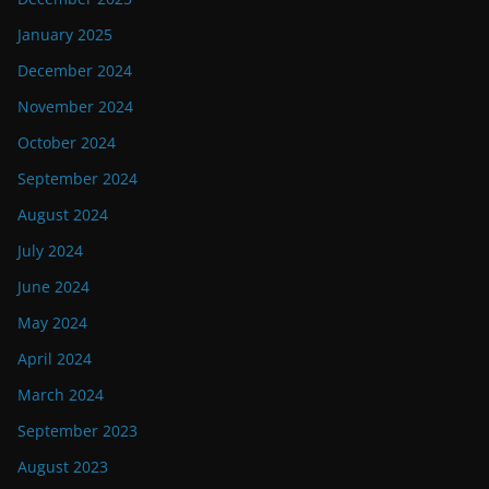
January 2025
December 2024
November 2024
October 2024
September 2024
August 2024
July 2024
June 2024
May 2024
April 2024
March 2024
September 2023
August 2023