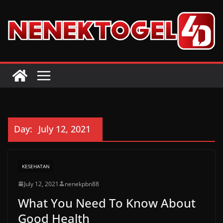
Skip
to
content
Day:
July 12, 2021
KESEHATAN
July 12, 2021
nenekpbn88
What You Need To Know About
Good Health