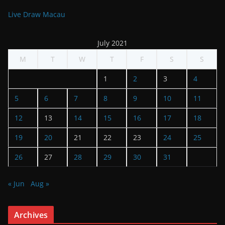
Live Draw Macau
July 2021
M
T
W
T
F
S
S
1
2
3
4
5
6
7
8
9
10
11
12
13
14
15
16
17
18
19
20
21
22
23
24
25
26
27
28
29
30
31
« Jun
Aug »
Archives