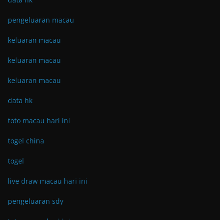
pengeluaran macau
keluaran macau
keluaran macau
keluaran macau
data hk
toto macau hari ini
togel china
togel
live draw macau hari ini
pengeluaran sdy