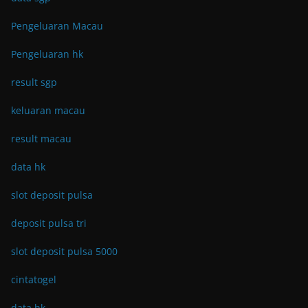
Pengeluaran Macau
Pengeluaran hk
result sgp
keluaran macau
result macau
data hk
slot deposit pulsa
deposit pulsa tri
slot deposit pulsa 5000
cintatogel
data hk