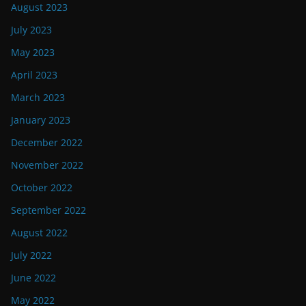
August 2023
July 2023
May 2023
April 2023
March 2023
January 2023
December 2022
November 2022
October 2022
September 2022
August 2022
July 2022
June 2022
May 2022