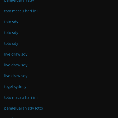
pengeluaran sdy
toto macau hari ini
toto sdy
toto sdy
toto sdy
live draw sdy
live draw sdy
live draw sdy
togel sydney
toto macau hari ini
pengeluaran sdy lotto