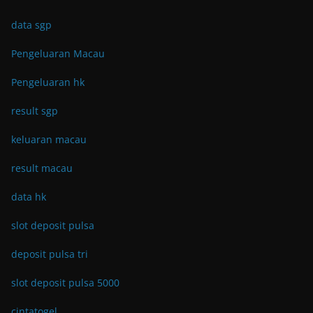
data sgp
Pengeluaran Macau
Pengeluaran hk
result sgp
keluaran macau
result macau
data hk
slot deposit pulsa
deposit pulsa tri
slot deposit pulsa 5000
cintatogel