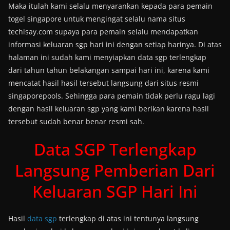
Maka itulah kami selalu menyarankan kepada para pemain
togel singapore untuk mengingat selalu nama situs
techisay.com supaya para pemain selalu mendapatkan
informasi keluaran sgp hari ini dengan setiap harinya. Di atas
halaman ini sudah kami menyiapkan data sgp terlengkap
dari tahun tahun belakangan sampai hari ini, karena kami
mencatat hasil hasil tersebut langsung dari situs resmi
singaporepools. Sehingga para pemain tidak perlu ragu lagi
dengan hasil keluaran sgp yang kami berikan karena hasil
tersebut sudah benar benar resmi sah.
Data SGP Terlengkap
Langsung Pemberian Dari
Keluaran SGP Hari Ini
Hasil
data sgp
terlengkap di atas ini tentunya langsung