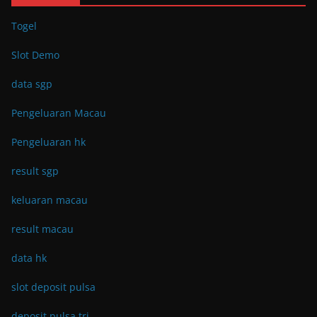
Togel
Slot Demo
data sgp
Pengeluaran Macau
Pengeluaran hk
result sgp
keluaran macau
result macau
data hk
slot deposit pulsa
deposit pulsa tri