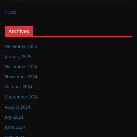
« Dec
Archives
December 2025
January 2025
December 2024
November 2024
October 2024
September 2024
August 2024
July 2024
June 2024