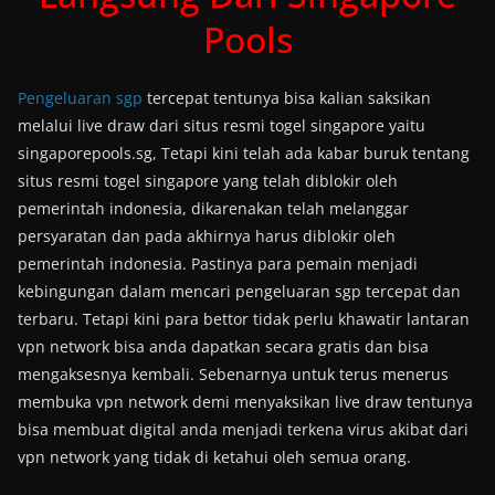
Pools
Pengeluaran sgp
tercepat tentunya bisa kalian saksikan
melalui live draw dari situs resmi togel singapore yaitu
singaporepools.sg, Tetapi kini telah ada kabar buruk tentang
situs resmi togel singapore yang telah diblokir oleh
pemerintah indonesia, dikarenakan telah melanggar
persyaratan dan pada akhirnya harus diblokir oleh
pemerintah indonesia. Pastinya para pemain menjadi
kebingungan dalam mencari pengeluaran sgp tercepat dan
terbaru. Tetapi kini para bettor tidak perlu khawatir lantaran
vpn network bisa anda dapatkan secara gratis dan bisa
mengaksesnya kembali. Sebenarnya untuk terus menerus
membuka vpn network demi menyaksikan live draw tentunya
bisa membuat digital anda menjadi terkena virus akibat dari
vpn network yang tidak di ketahui oleh semua orang.