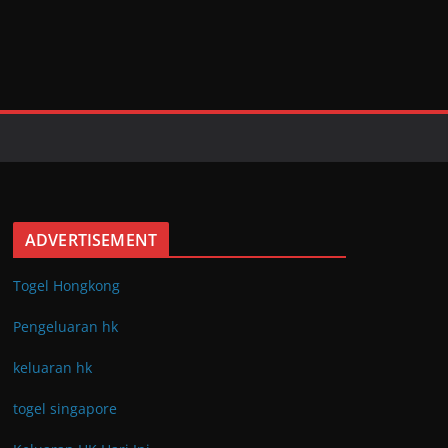
ADVERTISEMENT
Togel Hongkong
Pengeluaran hk
keluaran hk
togel singapore