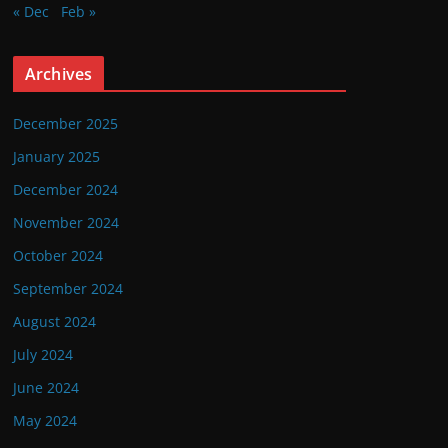
« Dec
Feb »
Archives
December 2025
January 2025
December 2024
November 2024
October 2024
September 2024
August 2024
July 2024
June 2024
May 2024