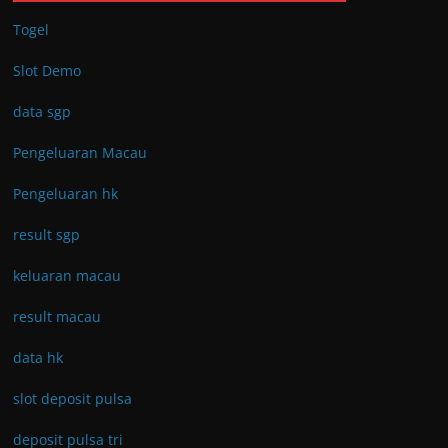
Togel
Slot Demo
data sgp
Pengeluaran Macau
Pengeluaran hk
result sgp
keluaran macau
result macau
data hk
slot deposit pulsa
deposit pulsa tri