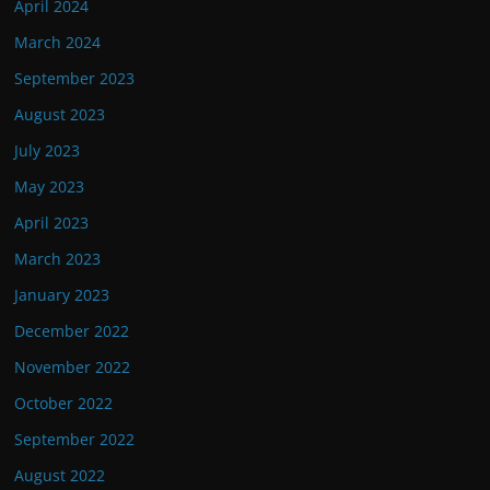
April 2024
March 2024
September 2023
August 2023
July 2023
May 2023
April 2023
March 2023
January 2023
December 2022
November 2022
October 2022
September 2022
August 2022