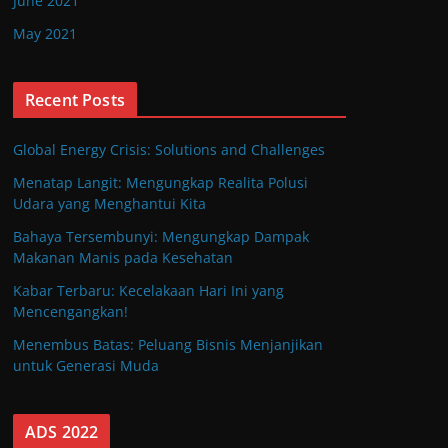
June 2021
May 2021
Recent Posts
Global Energy Crisis: Solutions and Challenges
Menatap Langit: Mengungkap Realita Polusi
Udara yang Menghantui Kita
Bahaya Tersembunyi: Mengungkap Dampak
Makanan Manis pada Kesehatan
Kabar Terbaru: Kecelakaan Hari Ini yang
Mencengangkan!
Menembus Batas: Peluang Bisnis Menjanjikan
untuk Generasi Muda
ADS 2022