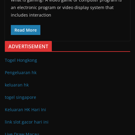
an electronic program or video display system that
includes interaction
Read More
ADVERTISEMENT
Togel Hongkong
Pengeluaran hk
keluaran hk
togel singapore
Keluaran HK Hari Ini
link slot gacor hari ini
Live Draw Macau