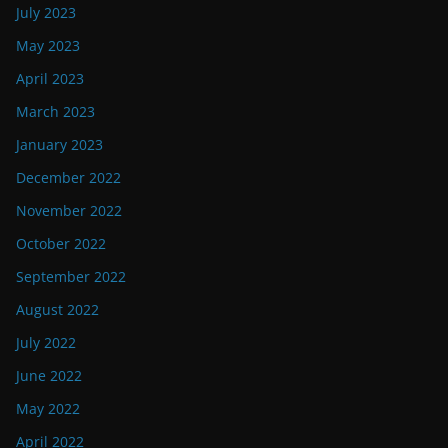
July 2023
May 2023
April 2023
March 2023
January 2023
December 2022
November 2022
October 2022
September 2022
August 2022
July 2022
June 2022
May 2022
April 2022