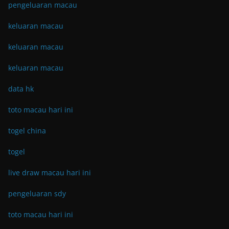
pengeluaran macau
keluaran macau
keluaran macau
keluaran macau
data hk
toto macau hari ini
togel china
togel
live draw macau hari ini
pengeluaran sdy
toto macau hari ini