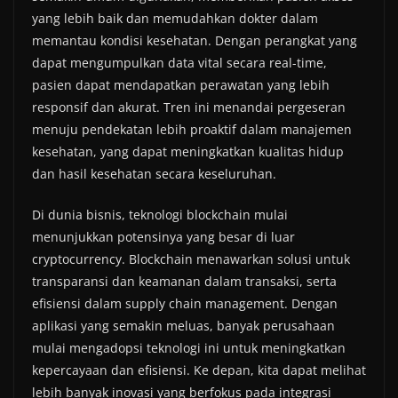
yang lebih baik dan memudahkan dokter dalam
memantau kondisi kesehatan. Dengan perangkat yang
dapat mengumpulkan data vital secara real-time,
pasien dapat mendapatkan perawatan yang lebih
responsif dan akurat. Tren ini menandai pergeseran
menuju pendekatan lebih proaktif dalam manajemen
kesehatan, yang dapat meningkatkan kualitas hidup
dan hasil kesehatan secara keseluruhan.
Di dunia bisnis, teknologi blockchain mulai
menunjukkan potensinya yang besar di luar
cryptocurrency. Blockchain menawarkan solusi untuk
transparansi dan keamanan dalam transaksi, serta
efisiensi dalam supply chain management. Dengan
aplikasi yang semakin meluas, banyak perusahaan
mulai mengadopsi teknologi ini untuk meningkatkan
kepercayaan dan efisiensi. Ke depan, kita dapat melihat
lebih banyak inovasi yang berfokus pada integrasi