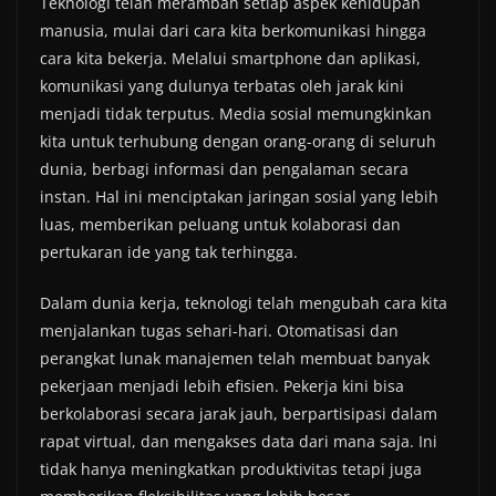
Teknologi telah merambah setiap aspek kehidupan
manusia, mulai dari cara kita berkomunikasi hingga
cara kita bekerja. Melalui smartphone dan aplikasi,
komunikasi yang dulunya terbatas oleh jarak kini
menjadi tidak terputus. Media sosial memungkinkan
kita untuk terhubung dengan orang-orang di seluruh
dunia, berbagi informasi dan pengalaman secara
instan. Hal ini menciptakan jaringan sosial yang lebih
luas, memberikan peluang untuk kolaborasi dan
pertukaran ide yang tak terhingga.
Dalam dunia kerja, teknologi telah mengubah cara kita
menjalankan tugas sehari-hari. Otomatisasi dan
perangkat lunak manajemen telah membuat banyak
pekerjaan menjadi lebih efisien. Pekerja kini bisa
berkolaborasi secara jarak jauh, berpartisipasi dalam
rapat virtual, dan mengakses data dari mana saja. Ini
tidak hanya meningkatkan produktivitas tetapi juga