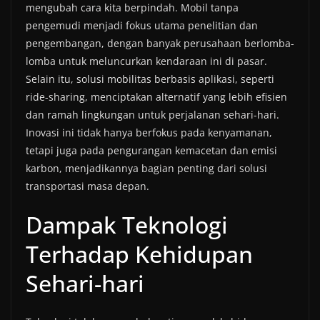
mengubah cara kita berpindah. Mobil tanpa
pengemudi menjadi fokus utama penelitian dan
pengembangan, dengan banyak perusahaan berlomba-
lomba untuk meluncurkan kendaraan ini di pasar.
Selain itu, solusi mobilitas berbasis aplikasi, seperti
ride-sharing, menciptakan alternatif yang lebih efisien
dan ramah lingkungan untuk perjalanan sehari-hari.
Inovasi ini tidak hanya berfokus pada kenyamanan,
tetapi juga pada pengurangan kemacetan dan emisi
karbon, menjadikannya bagian penting dari solusi
transportasi masa depan.
Dampak Teknologi
Terhadap Kehidupan
Sehari-hari