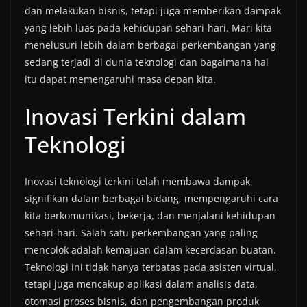
dan melakukan bisnis, tetapi juga memberikan dampak
yang lebih luas pada kehidupan sehari-hari. Mari kita
menelusuri lebih dalam berbagai perkembangan yang
sedang terjadi di dunia teknologi dan bagaimana hal
itu dapat memengaruhi masa depan kita.
Inovasi Terkini dalam
Teknologi
Inovasi teknologi terkini telah membawa dampak
signifikan dalam berbagai bidang, mempengaruhi cara
kita berkomunikasi, bekerja, dan menjalani kehidupan
sehari-hari. Salah satu perkembangan yang paling
mencolok adalah kemajuan dalam kecerdasan buatan.
Teknologi ini tidak hanya terbatas pada asisten virtual,
tetapi juga mencakup aplikasi dalam analisis data,
otomasi proses bisnis, dan pengembangan produk