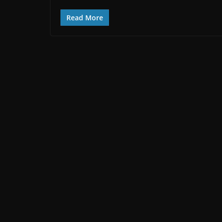
Read More