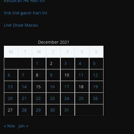
Keluaran HK Hari Ini
link slot gacor hari ini
Live Draw Macau
December 2021
M
T
W
T
F
S
S
1
2
3
4
5
6
7
8
9
10
11
12
13
14
15
16
17
18
19
20
21
22
23
24
25
26
27
28
29
30
31
« Nov
Jan »