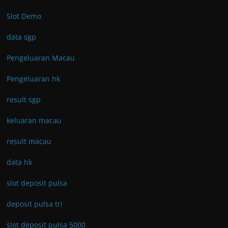
Slot Demo
data sgp
Pengeluaran Macau
Pengeluaran hk
result sgp
keluaran macau
result macau
data hk
slot deposit pulsa
deposit pulsa tri
slot deposit pulsa 5000