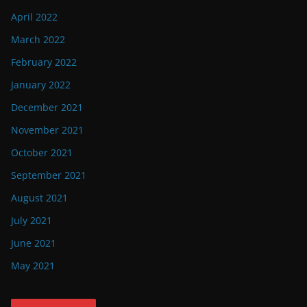
April 2022
March 2022
February 2022
January 2022
December 2021
November 2021
October 2021
September 2021
August 2021
July 2021
June 2021
May 2021