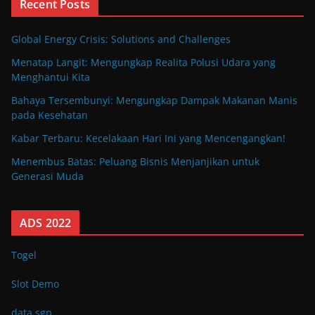
Recent Posts
Global Energy Crisis: Solutions and Challenges
Menatap Langit: Mengungkap Realita Polusi Udara yang
Menghantui Kita
Bahaya Tersembunyi: Mengungkap Dampak Makanan Manis
pada Kesehatan
Kabar Terbaru: Kecelakaan Hari Ini yang Mencengangkan!
Menembus Batas: Peluang Bisnis Menjanjikan untuk
Generasi Muda
ADS 2022
Togel
Slot Demo
data sgp