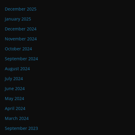
December 2025
January 2025
December 2024
November 2024
October 2024
September 2024
August 2024
July 2024
June 2024
May 2024
April 2024
March 2024
September 2023