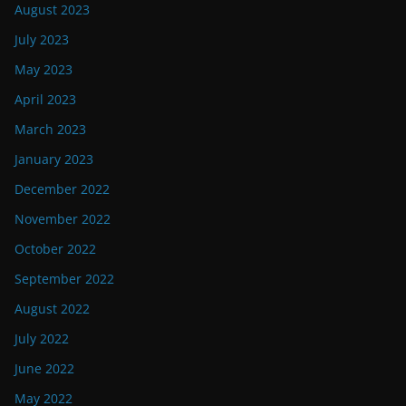
August 2023
July 2023
May 2023
April 2023
March 2023
January 2023
December 2022
November 2022
October 2022
September 2022
August 2022
July 2022
June 2022
May 2022