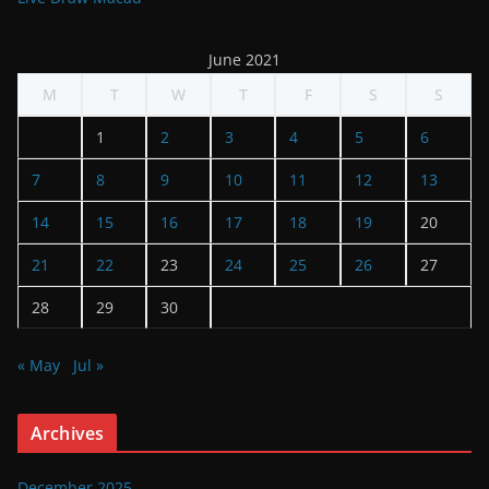
June 2021
M
T
W
T
F
S
S
1
2
3
4
5
6
7
8
9
10
11
12
13
14
15
16
17
18
19
20
21
22
23
24
25
26
27
28
29
30
« May
Jul »
Archives
December 2025