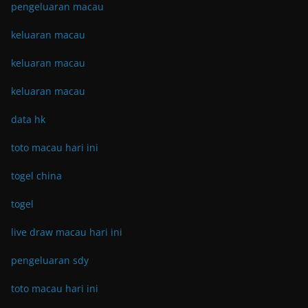
pengeluaran macau
keluaran macau
keluaran macau
keluaran macau
data hk
toto macau hari ini
togel china
togel
live draw macau hari ini
pengeluaran sdy
toto macau hari ini