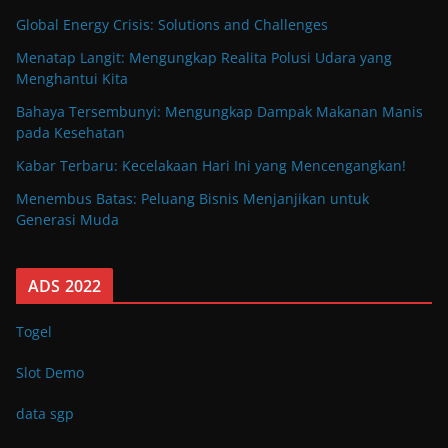
Global Energy Crisis: Solutions and Challenges
Menatap Langit: Mengungkap Realita Polusi Udara yang
Menghantui Kita
Bahaya Tersembunyi: Mengungkap Dampak Makanan Manis
pada Kesehatan
Kabar Terbaru: Kecelakaan Hari Ini yang Mencengangkan!
Menembus Batas: Peluang Bisnis Menjanjikan untuk
Generasi Muda
ADS 2022
Togel
Slot Demo
data sgp