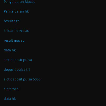
Pengeluaran Macau
Pengeluaran hk
result sgp
keluaran macau
result macau
data hk
slot deposit pulsa
deposit pulsa tri
slot deposit pulsa 5000
cintatogel
data hk