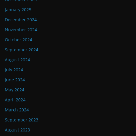
January 2025
December 2024
November 2024
October 2024
September 2024
August 2024
July 2024
June 2024
May 2024
April 2024
March 2024
September 2023
August 2023